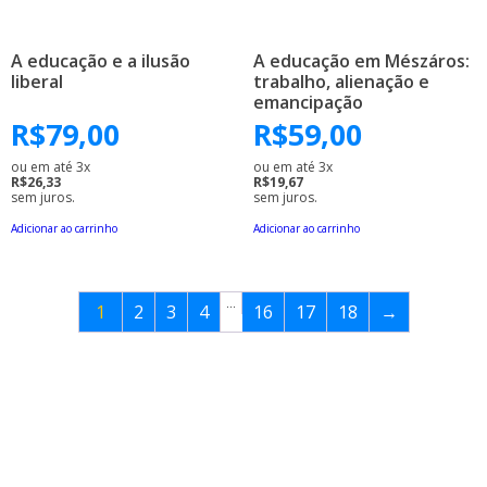
A educação e a ilusão
A educação em Mészáros:
liberal
trabalho, alienação e
emancipação
R$
79,00
R$
59,00
ou em até 3x
ou em até 3x
R$26,33
R$19,67
sem juros.
sem juros.
Adicionar ao carrinho
Adicionar ao carrinho
…
1
2
3
4
16
17
18
→