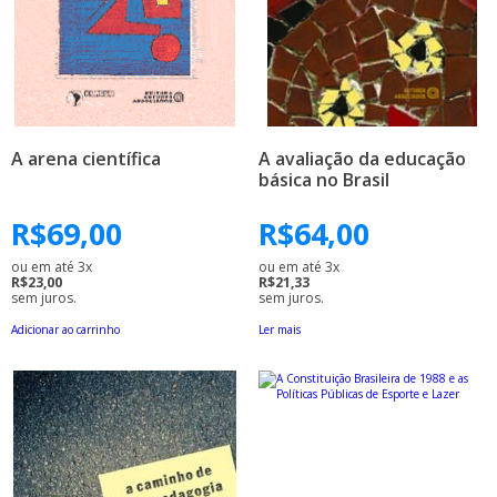
A arena científica
A avaliação da educação
básica no Brasil
R$
69,00
R$
64,00
ou em até 3x
ou em até 3x
R$23,00
R$21,33
sem juros.
sem juros.
Adicionar ao carrinho
Ler mais