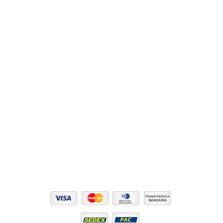
Dicas e Notícias
E-book
Promoções
Lançamentos
Contato
Informações
Frete
Condições de parcelamento
Privacidade e segurança
Troca e devolução
Acompanhe seu pedido
Pague com:
Formas de entrega: