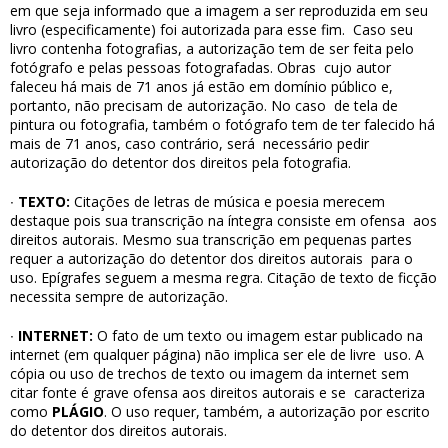
em que seja informado que a imagem a ser reproduzida em seu
livro (especificamente) foi autorizada para esse fim.
Caso seu
livro contenha fotografias, a autorização tem de ser feita pelo
fotógrafo e pelas pessoas fotografadas. Obras
cujo autor
faleceu há mais de 71 anos já estão em domínio público e,
portanto, não precisam de autorização. No caso
de tela de
pintura ou fotografia, também o fotógrafo tem de ter falecido há
mais de 71 anos, caso contrário, será
necessário pedir
autorização do detentor dos direitos pela fotografia.
∙
TEXTO:
Citações de letras de música e poesia merecem
destaque pois sua transcrição na íntegra consiste em ofensa
aos
direitos autorais. Mesmo sua transcrição em pequenas partes
requer a autorização do detentor dos direitos autorais
para o
uso. Epígrafes seguem a mesma regra. Citação de texto de ficção
necessita sempre de autorização.
∙
INTERNET:
O fato de um texto ou imagem estar publicado na
internet (em qualquer página) não implica ser ele de livre
uso. A
cópia ou uso de trechos de texto ou imagem da internet sem
citar fonte é grave ofensa aos direitos autorais e se
caracteriza
como
PLÁGIO
. O uso requer, também, a autorização por escrito
do detentor dos direitos autorais.