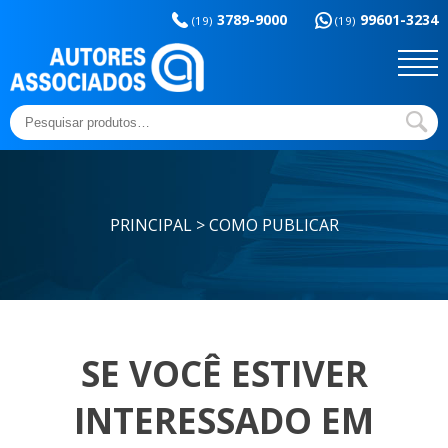
Memória da
esportes
3789-9000
99601-3234
educação
(19)
(19)
Sem categoria
Ensaios e Letras
Outros títulos
Temas básicos
Pesquisar
por:
PRINCIPAL > COMO PUBLICAR
SE VOCÊ ESTIVER
INTERESSADO EM