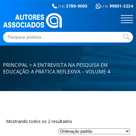
Memória da
esportes
3789-9000
99601-3234
educação
(19)
(19)
Sem categoria
Ensaios e Letras
Outros títulos
Temas básicos
Pesquisar
por:
PRINCIPAL > A ENTREVISTA NA PESQUISA EM
EDUCAÇÃO: A PRÁTICA REFLEXIVA – VOLUME 4
Mostrando todos os 2 resultados