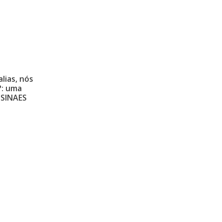
alias, nós
?: uma
 SINAES
Encontre-nos
Mapa do si
.
Av. Albino J. B.de Oliveira, 901
Quem Somo