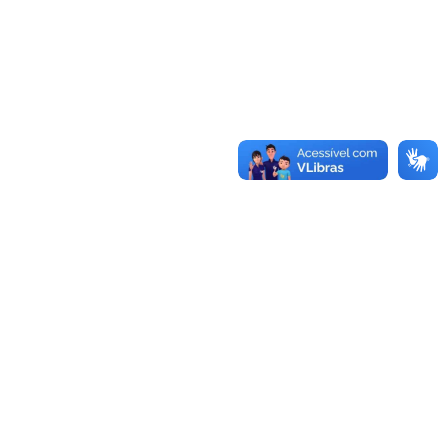
te
Informações
s
Frete