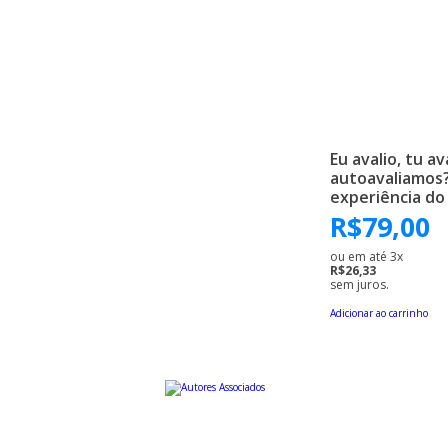
Eu avalio, tu av
autoavaliamos
experiência do
R$
79,00
ou em até 3x
R$26,33
sem juros.
Adicionar ao carrinho
Uma editora educativa a serviço da cultura brasileira