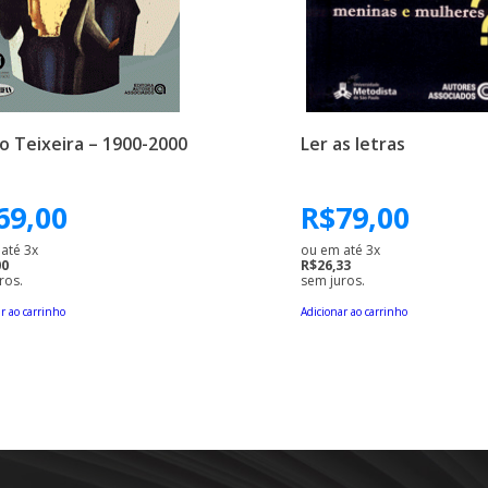
io Teixeira – 1900-2000
Ler as letras
69,00
R$
79,00
até 3x
ou em até 3x
00
R$26,33
ros.
sem juros.
r ao carrinho
Adicionar ao carrinho