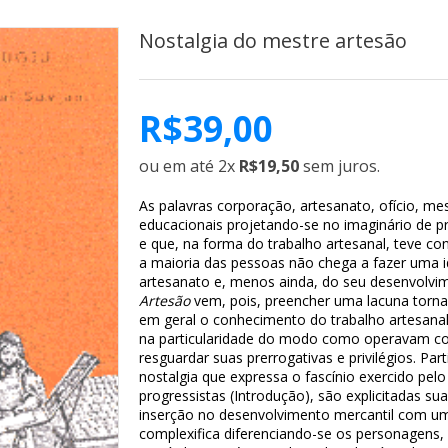
Nostalgia do mestre artesão
R$
39,00
ou em até 2x
R$19,50
sem juros.
As palavras corporação, artesanato, ofício, me
educacionais projetando-se no imaginário de p
e que, na forma do trabalho artesanal, teve co
a maioria das pessoas não chega a fazer uma idé
artesanato e, menos ainda, do seu desenvolvim
Artesão
vem, pois, preencher uma lacuna torna
em geral o conhecimento do trabalho artesanal
na particularidade do modo como operavam co
resguardar suas prerrogativas e privilégios. P
nostalgia que expressa o fascínio exercido pel
progressistas (Introdução), são explicitadas su
inserção no desenvolvimento mercantil com uma 
complexifica diferenciando-se os personagens, os