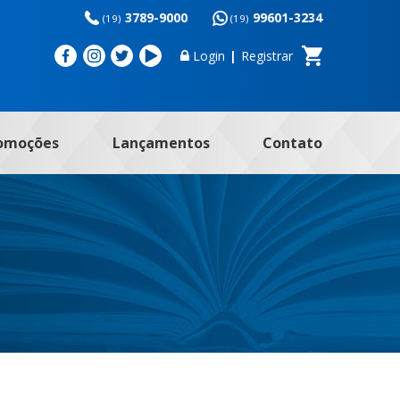
3789-9000
99601-3234
(19)
(19)
Login
|
Registrar
omoções
Lançamentos
Contato