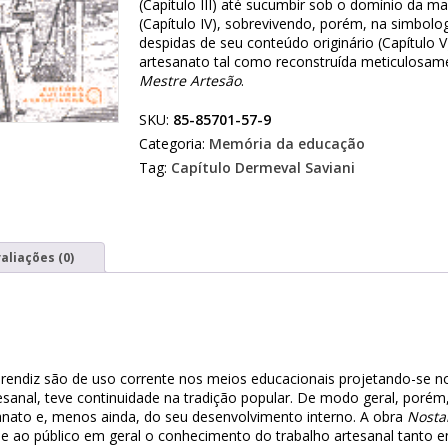
(Capítulo III) até sucumbir sob o domínio da ma
(Capítulo IV), sobrevivendo, porém, na simbolo
despidas de seu conteúdo originário (Capítulo V)
artesanato tal como reconstruída meticulosam
Mestre Artesão
.
SKU:
85-85701-57-9
Categoria:
Memória da educação
Tag:
Capítulo Dermeval Saviani
aliações (0)
aprendiz são de uso corrente nos meios educacionais projetando-se 
esanal, teve continuidade na tradição popular. De modo geral, porém
esanato e, menos ainda, do seu desenvolvimento interno. A obra
Nosta
e ao público em geral o conhecimento do trabalho artesanal tanto e