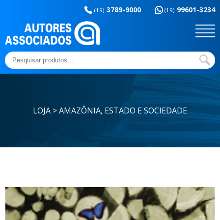
Memória da
esportes
3789-9000
99601-3234
educação
(19)
(19)
Sem categoria
Ensaios e Letras
Outros títulos
Temas básicos
Pesquisar
por:
LOJA > AMAZÔNIA, ESTADO E SOCIEDADE