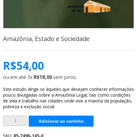
Amazônia, Estado e Sociedade
R$
54,00
ou em até 3x
R$18,00
sem juros.
Este estudo dirige-se àqueles que desejam conhecer informações
pouco divulgadas sobre a Amazônia Legal, tais como condições
de vida e trabalho nas cidades onde vive a maioria da população,
pobreza e exclusão social.
Amazônia,
Adicionar ao carrinho
Estado
e
Sociedade
quantidade
SKU:
85-7496-145-0