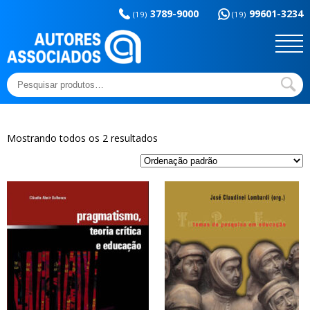
Memória da
esportes
3789-9000
99601-3234
educação
(19)
(19)
Sem categoria
Ensaios e Letras
Outros títulos
Temas básicos
Pesquisar
por:
Mostrando todos os 2 resultados