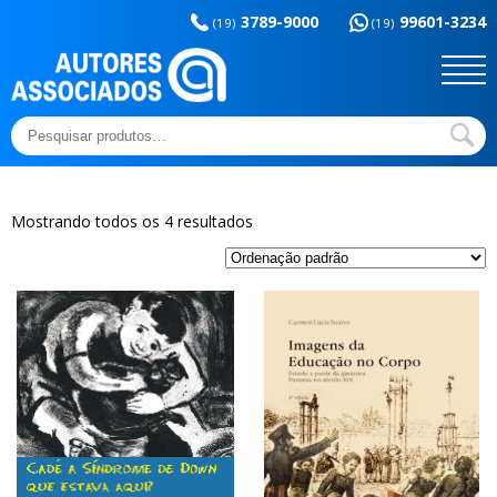
Memória da
esportes
3789-9000
99601-3234
educação
(19)
(19)
Sem categoria
Ensaios e Letras
Outros títulos
Temas básicos
Pesquisar
por:
Mostrando todos os 4 resultados