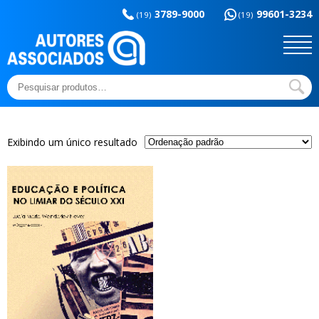
Memória da
esportes
3789-9000
99601-3234
educação
(19)
(19)
Sem categoria
Ensaios e Letras
Outros títulos
Temas básicos
Pesquisar
por:
Exibindo um único resultado