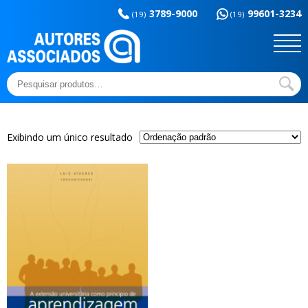
Memória da
esportes
3789-9000
99601-3234
educação
(19)
(19)
Sem categoria
Ensaios e Letras
Outros títulos
Temas básicos
Pesquisar
por:
Exibindo um único resultado