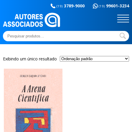
Memória da
esportes
3789-9000
99601-3234
educação
(19)
(19)
Sem categoria
Ensaios e Letras
Outros títulos
Temas básicos
Pesquisar
por:
Exibindo um único resultado