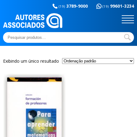
Memória da
esportes
3789-9000
99601-3234
educação
(19)
(19)
Sem categoria
Ensaios e Letras
Outros títulos
Temas básicos
Pesquisar
por:
Exibindo um único resultado