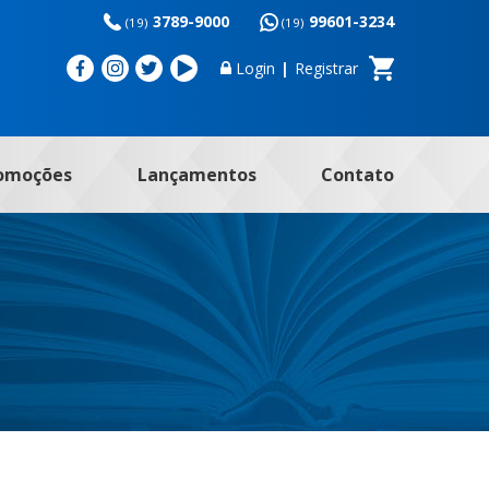
3789-9000
99601-3234
(19)
(19)
Login
|
Registrar
omoções
Lançamentos
Contato