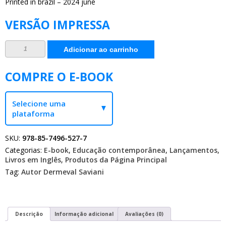
Printed in brazil – 2024 june
VERSÃO IMPRESSA
Historical-
Adicionar ao carrinho
critical
pedagogy:
first
approaches
COMPRE O E-BOOK
(English
Edition)
quantidade
Selecione uma
plataforma
SKU:
978-85-7496-527-7
Categorias:
E-book
,
Educação contemporânea
,
Lançamentos
,
Livros em Inglês
,
Produtos da Página Principal
Tag:
Autor Dermeval Saviani
Descrição
Informação adicional
Avaliações (0)