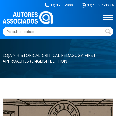
Memória da
esportes
3789-9000
99601-3234
educação
(19)
(19)
Sem categoria
Ensaios e Letras
Outros títulos
Temas básicos
Pesquisar
por:
LOJA > HISTORICAL-CRITICAL PEDAGOGY: FIRST
APPROACHES (ENGLISH EDITION)