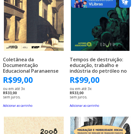
Coletânea da
Tempos de destruição:
Documentação
educação, trabalho e
Educacional Paranaense
indústria do petróleo no
no Período de 1854-89
Brasil
R$
99,00
R$
99,00
ou em até 3x
ou em até 3x
R$33,00
R$33,00
sem juros.
sem juros.
Adicionar ao carrinho
Adicionar ao carrinho