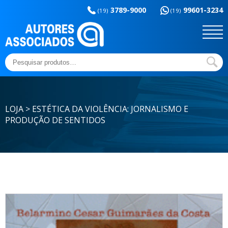
Memória da
esportes
3789-9000
99601-3234
educação
(19)
(19)
Sem categoria
Ensaios e Letras
Outros títulos
Temas básicos
Pesquisar
por:
LOJA > ESTÉTICA DA VIOLÊNCIA: JORNALISMO E
PRODUÇÃO DE SENTIDOS