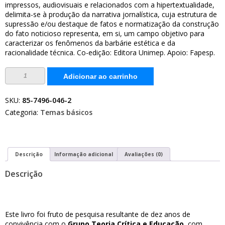
impressos, audiovisuais e relacionados com a hipertextualidade,
delimita-se à produção da narrativa jornalística, cuja estrutura de
supressão e/ou destaque de fatos e normatização da construção
do fato noticioso representa, em si, um campo objetivo para
caracterizar os fenômenos da barbárie estética e da
racionalidade técnica. Co-edição: Editora Unimep. Apoio: Fapesp.
Estética
Adicionar ao carrinho
da
violência:
jornalismo
e
SKU:
85-7496-046-2
produção
Categoria:
Temas básicos
de
sentidos
quantidade
Descrição
Informação adicional
Avaliações (0)
Descrição
Este livro foi fruto de pesquisa resultante de dez anos de
convivência com o
Grupo Teoria Crítica e Educação
, com