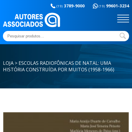
Memória da
esportes
3789-9000
99601-3234
educação
(19)
(19)
Sem categoria
Ensaios e Letras
Outros títulos
Temas básicos
Pesquisar
por:
LOJA > ESCOLAS RADIOFÔNICAS DE NATAL: UMA
HISTÓRIA CONSTRUÍDA POR MUITOS (1958-1966)