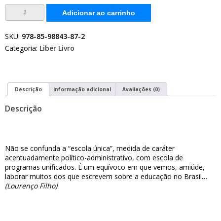
Escolas
Adicionar ao carrinho
radiofônicas
de
Natal:
uma
SKU:
978-85-98843-87-2
história
Categoria:
Liber Livro
construída
por
muitos
(1958-
1966)
quantidade
Descrição
Informação adicional
Avaliações (0)
Descrição
Não se confunda a “escola única”, medida de caráter
acentuadamente político-administrativo, com escola de
programas unificados. É um equívoco em que vemos, amiúde,
laborar muitos dos que escrevem sobre a educação no Brasil…
(Lourenço Filho)