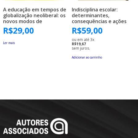
A educação em tempos de
Indisciplina escolar:
globalização neoliberal: os
determinantes,
novos modos de
consequências e ações
regulação das políticas
R$
29,00
R$
59,00
educacionais
ou em até 3x
Ler mais
R$19,67
sem juros.
Adicionar ao carrinho