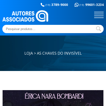
Memória da
esportes
3789-9000
99601-3234
educação
(19)
(19)
Sem categoria
Ensaios e Letras
Outros títulos
Temas básicos
Pesquisar
por:
LOJA > AS CHAVES DO INVISÍVEL