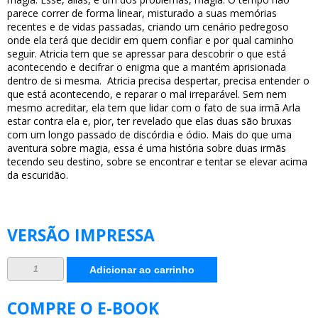
parece correr de forma linear, misturado a suas memórias
recentes e de vidas passadas, criando um cenário pedregoso
onde ela terá que decidir em quem confiar e por qual caminho
seguir. Atricia tem que se apressar para descobrir o que está
acontecendo e decifrar o enigma que a mantém aprisionada
dentro de si mesma. Atricia precisa despertar, precisa entender o
que está acontecendo, e reparar o mal irreparável. Sem nem
mesmo acreditar, ela tem que lidar com o fato de sua irmã Arla
estar contra ela e, pior, ter revelado que elas duas são bruxas
com um longo passado de discórdia e ódio. Mais do que uma
aventura sobre magia, essa é uma história sobre duas irmãs
tecendo seu destino, sobre se encontrar e tentar se elevar acima
da escuridão.
VERSÃO IMPRESSA
As
Adicionar ao carrinho
chaves
do
invisível
quantidade
COMPRE O E-BOOK