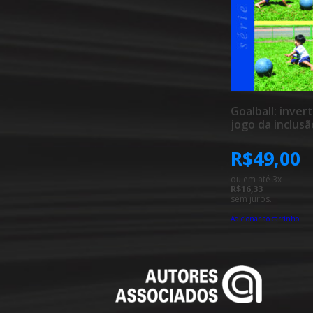
Goalball: inver
jogo da inclusã
R$
49,00
ou em até 3x
R$16,33
sem juros.
Adicionar ao carrinho