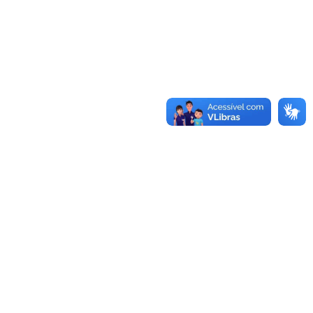
te
Informações
s
Frete