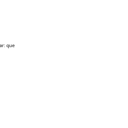
ar: que
Encontre-nos
Mapa do si
.
Av. Albino J. B.de Oliveira, 901
Quem Somo