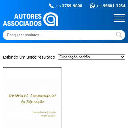
Memória da
esportes
3789-9000
99601-3234
educação
(19)
(19)
Sem categoria
Ensaios e Letras
Outros títulos
Temas básicos
Pesquisar
por:
Exibindo um único resultado