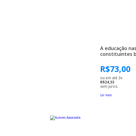
A educação na
constituintes b
R$
73,00
ou em até 3x
R$24,33
sem juros.
Ler mais
Uma editora educativa a serviço da cultura brasileira