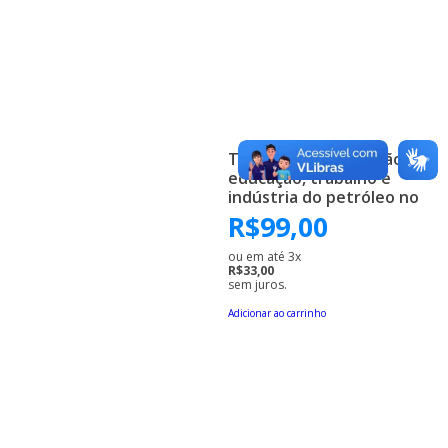
Tempos de destruição:
educação, trabalho e
indústria do petróleo no
Brasil
R$
99,00
ou em até 3x
R$33,00
sem juros.
Adicionar ao carrinho
te
Informações
s
Frete