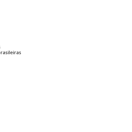
s
rasileiras
Encontre-nos
Mapa do si
.
Av. Albino J. B.de Oliveira, 901
Quem Somo