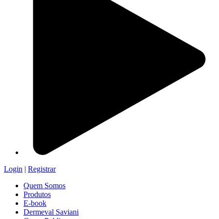
Login
|
Registrar
Quem Somos
Produtos
E-book
Dermeval Saviani