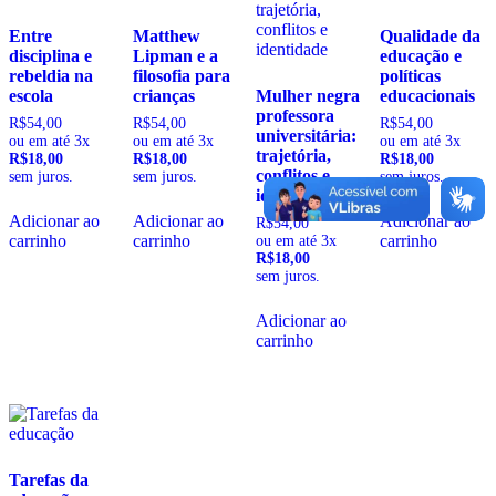
Entre
Matthew
Qualidade da
disciplina e
Lipman e a
educação e
rebeldia na
filosofia para
políticas
escola
crianças
Mulher negra
educacionais
professora
R$
54,00
R$
54,00
R$
54,00
universitária:
ou em até 3x
ou em até 3x
ou em até 3x
trajetória,
R$18,00
R$18,00
R$18,00
conflitos e
sem juros.
sem juros.
sem juros.
identidade
Adicionar ao
Adicionar ao
Adicionar ao
R$
54,00
carrinho
carrinho
carrinho
ou em até 3x
R$18,00
sem juros.
Adicionar ao
carrinho
Tarefas da