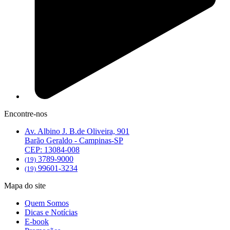
Encontre-nos
Av. Albino J. B.de Oliveira, 901
Barão Geraldo - Campinas-SP
CEP: 13084-008
3789-9000
(19)
99601-3234
(19)
Mapa do site
Quem Somos
Dicas e Notícias
E-book