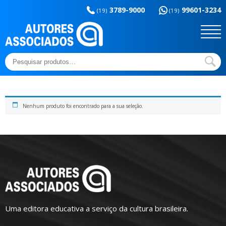
Memória da
esportes
3789-9000
99601-3234
educação
(19)
(19)
Sem categoria
Ensaios e Letras
Outros títulos
Temas básicos
Pesquisar
por:
Nenhum produto foi encontrado para a sua seleção.
Uma editora educativa a serviço da cultura brasileira.