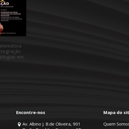
telemática
ntegração
ologias em
ativos –
Encontre-nos
Mapa do si
Av. Albino J. B.de Oliveira, 901
Quem Somo