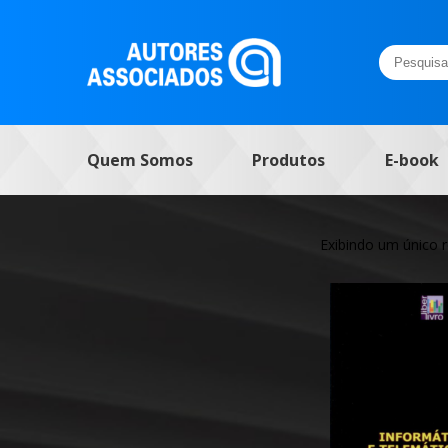
Pesquisar
por:
Quem Somos
Produtos
E-book
Exibindo um único 