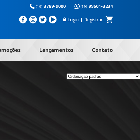
3789-9000
99601-3234
(19)
(19)
Login
|
Registrar
omoções
Lançamentos
Contato