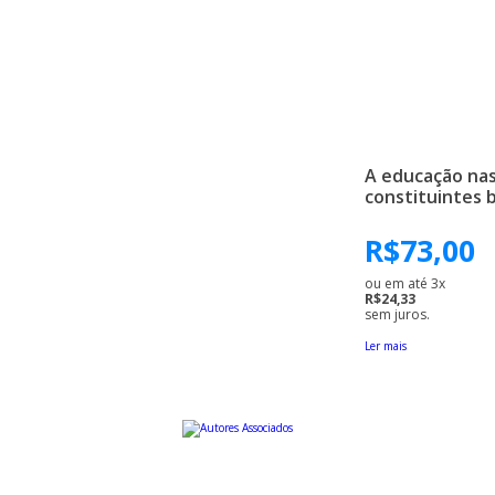
A educação na
constituintes b
R$
73,00
ou em até 3x
R$24,33
sem juros.
Ler mais
Uma editora educativa a serviço da cultura brasileira