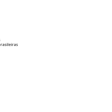
s
rasileiras
Encontre-nos
Mapa do si
.
Av. Albino J. B.de Oliveira, 901
Quem Somo