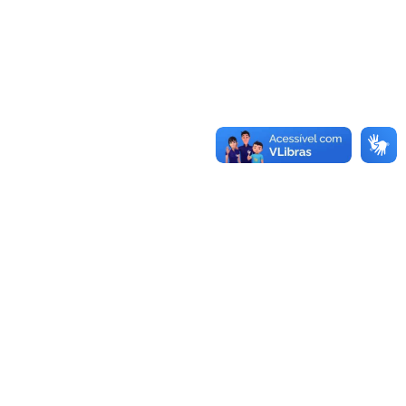
te
Informações
s
Frete