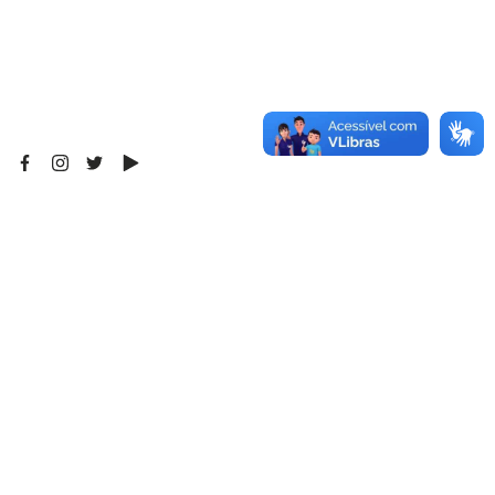
Uma editora educativa a serviço da cultura brasileira.
Redes sociais
Encontre-nos
Av. Albino J. B.de Oliveira, 901
Barão Geraldo - Campinas-SP
CEP: 13084-008
3789-9000
(19)
99601-3234
(19)
Mapa do site
Quem Somos