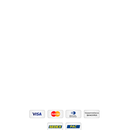
Dicas e Notícias
E-book
Promoções
Lançamentos
Contato
Informações
Frete
Condições de parcelamento
Privacidade e segurança
Troca e devolução
Acompanhe seu pedido
Pague com:
Formas de entrega: