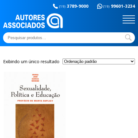
Memória da
esportes
3789-9000
99601-3234
educação
(19)
(19)
Sem categoria
Ensaios e Letras
Outros títulos
Temas básicos
Pesquisar
por:
Exibindo um único resultado