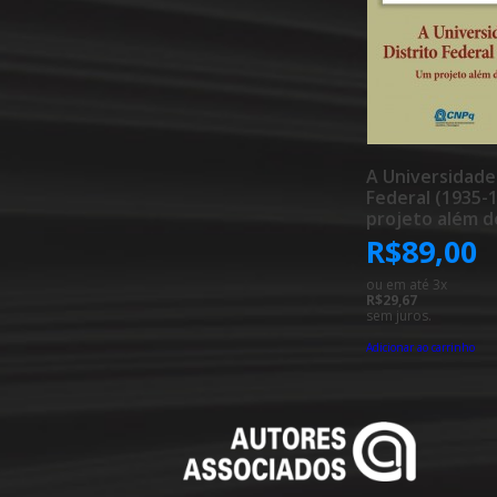
A Universidade
Federal (1935-
projeto além d
tempo
R$
89,00
ou em até 3x
R$29,67
sem juros.
Adicionar ao carrinho