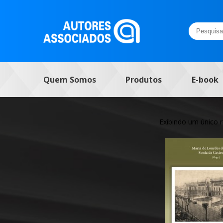
Pesquisar
por:
Quem Somos
Produtos
E-book
Exibindo um único 