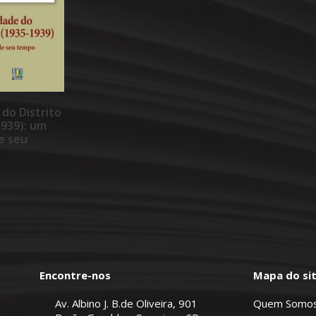
 do Distrito
1939): um
e seu
Encontre-nos
Mapa do si
Av. Albino J. B.de Oliveira, 901
Quem Somo