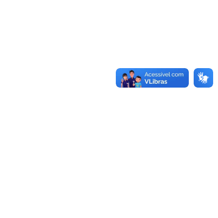
te
Informações
s
Frete