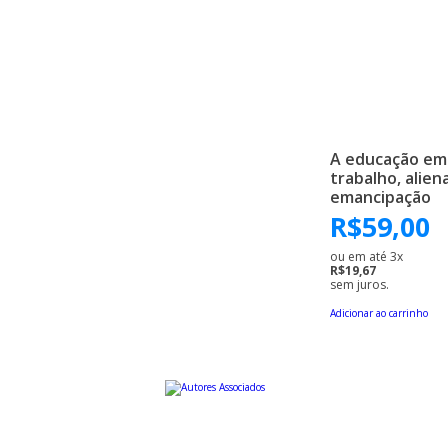
A educação em
trabalho, alien
emancipação
R$
59,00
ou em até 3x
R$19,67
sem juros.
Adicionar ao carrinho
Uma editora educativa a serviço da cultura brasileira