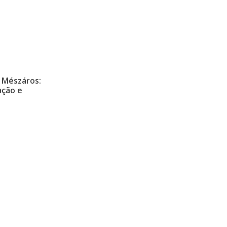
 Mészáros:
ação e
Encontre-nos
Mapa do si
.
Av. Albino J. B.de Oliveira, 901
Quem Somo