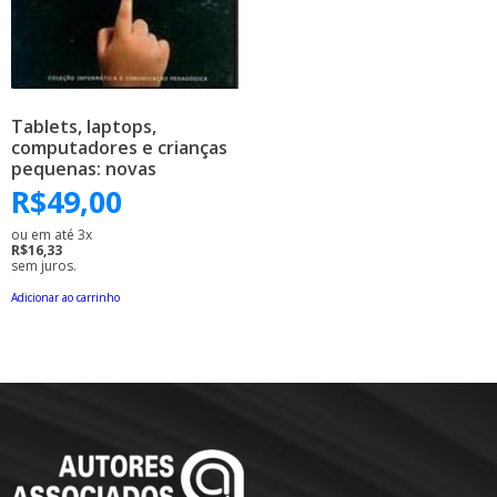
Tablets, laptops,
computadores e crianças
pequenas: novas
linguagens, velhas
R$
49,00
situações na educação
infantil
ou em até 3x
R$16,33
sem juros.
Adicionar ao carrinho