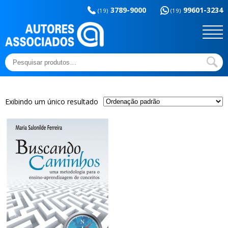
Memória da
esportes
3789-9000
99601-3234
educação
(19)
(19)
Sem categoria
Ensaios e Letras
Outros títulos
Temas básicos
Pesquisar
por:
Exibindo um único resultado