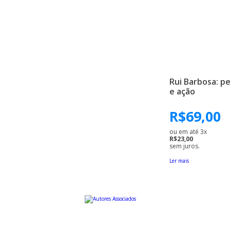
Rui Barbosa: 
e ação
R$
69,00
ou em até 3x
R$23,00
sem juros.
Ler mais
Uma editora educativa a serviço da cultura brasileira