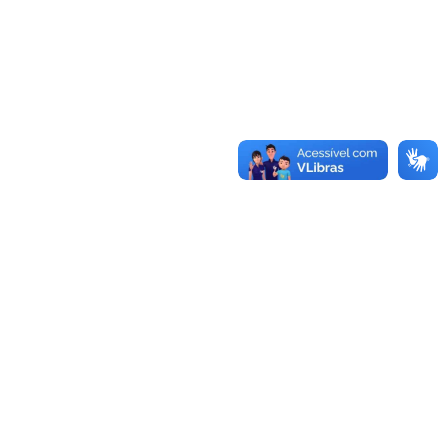
te
Informações
s
Frete